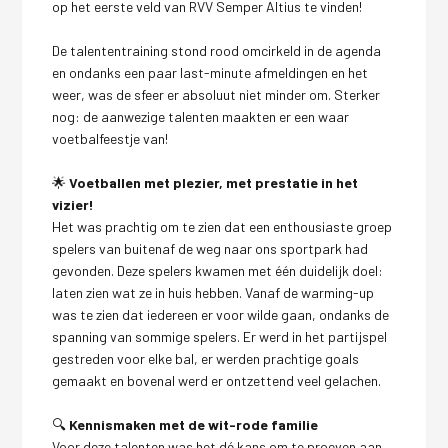
op het eerste veld van RVV Semper Altius te vinden!
De talententraining stond rood omcirkeld in de agenda
en ondanks een paar last-minute afmeldingen en het
weer, was de sfeer er absoluut niet minder om. Sterker
nog: de aanwezige talenten maakten er een waar
voetbalfeestje van!
🌟
Voetballen met plezier, met prestatie in het
vizier!
Het was prachtig om te zien dat een enthousiaste groep
spelers van buitenaf de weg naar ons sportpark had
gevonden. Deze spelers kwamen met één duidelijk doel:
laten zien wat ze in huis hebben. Vanaf de warming-up
was te zien dat iedereen er voor wilde gaan, ondanks de
spanning van sommige spelers. Er werd in het partijspel
gestreden voor elke bal, er werden prachtige goals
gemaakt en bovenal werd er ontzettend veel gelachen.
🔍
Kennismaken met de wit-rode familie
Voor deze talenten was het dé kans om te proeven aan