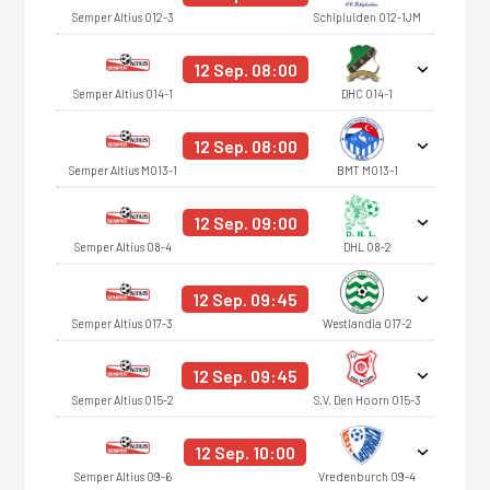
Semper Altius O12-3
Schipluiden O12-1JM
12 Sep. 08:00
Semper Altius O14-1
DHC O14-1
12 Sep. 08:00
Semper Altius MO13-1
BMT MO13-1
12 Sep. 09:00
Semper Altius O8-4
DHL O8-2
12 Sep. 09:45
Semper Altius O17-3
Westlandia O17-2
12 Sep. 09:45
Semper Altius O15-2
S.V. Den Hoorn O15-3
12 Sep. 10:00
Semper Altius O9-6
Vredenburch O9-4