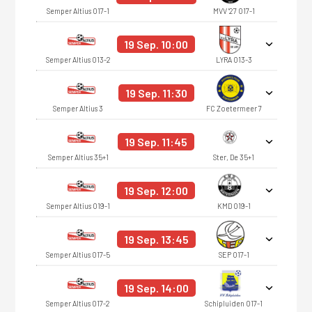
Semper Altius O17-1
MVV '27 O17-1
19 Sep. 10:00
Semper Altius O13-2
LYRA O13-3
19 Sep. 11:30
Semper Altius 3
FC Zoetermeer 7
19 Sep. 11:45
Semper Altius 35+1
Ster, De 35+1
19 Sep. 12:00
Semper Altius O19-1
KMD O19-1
19 Sep. 13:45
Semper Altius O17-5
SEP O17-1
19 Sep. 14:00
Semper Altius O17-2
Schipluiden O17-1