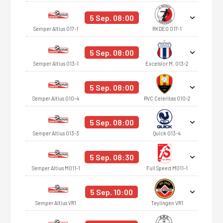
5 Sep. 08:00
Semper Altius O17-1
RKDEO O17-1
5 Sep. 08:00
Semper Altius O13-1
Excelsior M. O13-2
5 Sep. 08:00
Semper Altius O10-4
RVC Celeritas O10-2
5 Sep. 08:00
Semper Altius O13-3
Quick O13-4
5 Sep. 08:30
Semper Altius MO11-1
Full Speed MO11-1
5 Sep. 10:00
Semper Altius VR1
Teylingen VR1