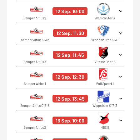
12 Sep. 10:00
Semper Altius 2
Wanica Star 3
12 Sep. 11:30
Semper Altius 35+2
Vredenburch 35+1
12 Sep. 11:45
Semper Altius 3
Vitesse Delft 5
12 Sep. 12:30
Semper Altius 1
Full Speed 1
12 Sep. 13:45
Semper Altius O17-5
Wippolder O17-3
13 Sep. 10:00
Semper Altius 2
HBS 8