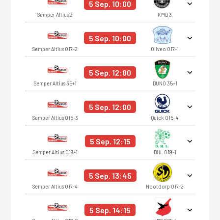
5 Sep. 10:00
Semper Altius 2
KMD 3
5 Sep. 10:00
Semper Altius O17-2
Oliveo O17-1
5 Sep. 12:00
Semper Altius 35+1
DUNO 35+1
5 Sep. 12:00
Semper Altius O15-3
Quick O15-4
5 Sep. 12:15
Semper Altius O19-1
DHL O19-1
5 Sep. 13:45
Semper Altius O17-4
Nootdorp O17-2
5 Sep. 14:15