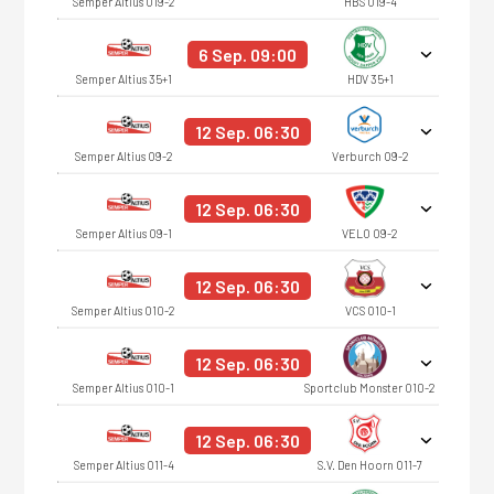
Semper Altius O19-2
HBS O19-4
6 Sep. 09:00
Semper Altius 35+1
HDV 35+1
12 Sep. 06:30
Semper Altius O9-2
Verburch O9-2
12 Sep. 06:30
Semper Altius O9-1
VELO O9-2
12 Sep. 06:30
Semper Altius O10-2
VCS O10-1
12 Sep. 06:30
Semper Altius O10-1
Sportclub Monster O10-2
12 Sep. 06:30
Semper Altius O11-4
S.V. Den Hoorn O11-7