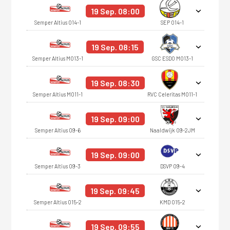
19 Sep. 08:00
Semper Altius O14-1
SEP O14-1
19 Sep. 08:15
Semper Altius MO13-1
GSC ESDO MO13-1
19 Sep. 08:30
Semper Altius MO11-1
RVC Celeritas MO11-1
19 Sep. 09:00
Semper Altius O9-6
Naaldwijk O9-2JM
19 Sep. 09:00
Semper Altius O9-3
DSVP O9-4
19 Sep. 09:45
Semper Altius O15-2
KMD O15-2
19 Sep. 09:55