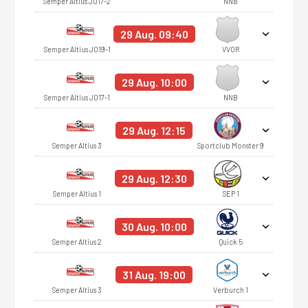
Semper Altius JO17-2
NNB
29 Aug. 09:40
Semper Altius JO19-1
VVOR
29 Aug. 10:00
Semper Altius JO17-1
NNB
29 Aug. 12:15
Semper Altius 3
Sportclub Monster 9
29 Aug. 12:30
Semper Altius 1
SEP 1
30 Aug. 10:00
Semper Altius 2
Quick 5
31 Aug. 19:00
Semper Altius 3
Verburch 1