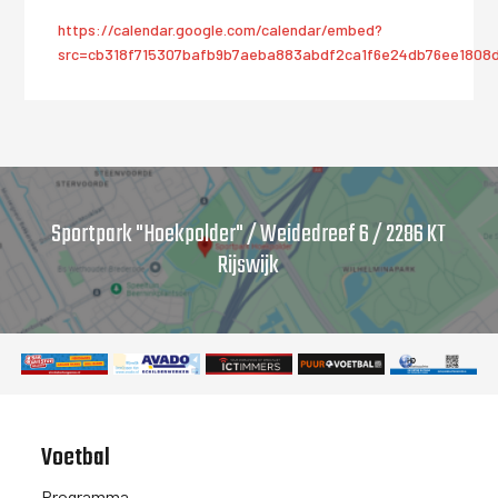
https://calendar.google.com/calendar/embed?
src=cb318f715307bafb9b7aeba883abdf2ca1f6e24db76ee1808
Sportpark "Hoekpolder" / Weidedreef 6 / 2286 KT
Rijswijk
Voetbal
Programma