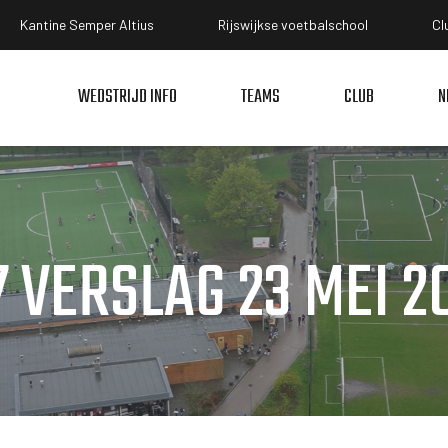
Kantine Semper Altius
Rijswijkse voetbalschool
Cl
WEDSTRIJD INFO
TEAMS
CLUB
N
7 VERSLAG 23 MEI 2