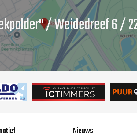
ekpolder" / Weidedreef 6 / 22
matief
Nieuws