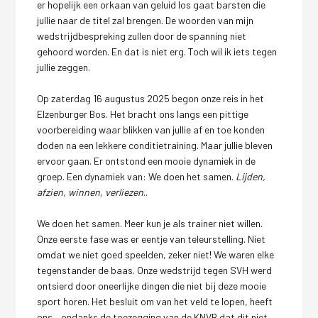
er hopelijk een orkaan van geluid los gaat barsten die
jullie naar de titel zal brengen. De woorden van mijn
wedstrijdbespreking zullen door de spanning niet
gehoord worden. En dat is niet erg. Toch wil ik iets tegen
jullie zeggen.
Op zaterdag 16 augustus 2025 begon onze reis in het
Elzenburger Bos. Het bracht ons langs een pittige
voorbereiding waar blikken van jullie af en toe konden
doden na een lekkere conditietraining. Maar jullie bleven
ervoor gaan. Er ontstond een mooie dynamiek in de
groep. Een dynamiek van: We doen het samen.
Lijden,
afzien, winnen, verliezen
..
We doen het samen. Meer kun je als trainer niet willen.
Onze eerste fase was er eentje van teleurstelling. Niet
omdat we niet goed speelden, zeker niet! We waren elke
tegenstander de baas. Onze wedstrijd tegen SVH werd
ontsierd door oneerlijke dingen die niet bij deze mooie
sport horen. Het besluit om van het veld te lopen, heeft
ons – ondanks de toezegging van de KNVB dat dit niet