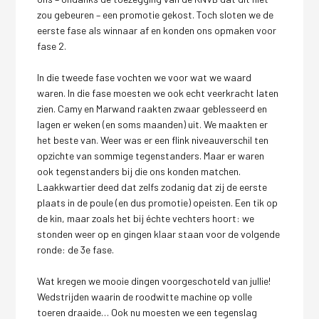
zou gebeuren – een promotie gekost. Toch sloten we de
eerste fase als winnaar af en konden ons opmaken voor
fase 2.
In die tweede fase vochten we voor wat we waard
waren. In die fase moesten we ook echt veerkracht laten
zien. Camy en Marwand raakten zwaar geblesseerd en
lagen er weken (en soms maanden) uit. We maakten er
het beste van. Weer was er een flink niveauverschil ten
opzichte van sommige tegenstanders. Maar er waren
ook tegenstanders bij die ons konden matchen.
Laakkwartier deed dat zelfs zodanig dat zij de eerste
plaats in de poule (en dus promotie) opeisten. Een tik op
de kin, maar zoals het bij échte vechters hoort: we
stonden weer op en gingen klaar staan voor de volgende
ronde: de 3e fase.
Wat kregen we mooie dingen voorgeschoteld van jullie!
Wedstrijden waarin de roodwitte machine op volle
toeren draaide… Ook nu moesten we een tegenslag