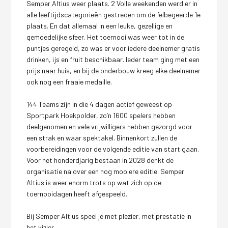
Semper Altius weer plaats. 2 Volle weekenden werd er in
alle leeftijdscategorieën gestreden om de felbegeerde 1e
plaats. En dat allemaal in een leuke, gezellige en
gemoedelijke sfeer. Het toernooi was weer tot in de
puntjes geregeld, zo was er voor iedere deelnemer gratis
drinken, ijs en fruit beschikbaar. Ieder team ging met een
prijs naar huis, en bij de onderbouw kreeg elke deelnemer
ook nog een fraaie medaille.
144 Teams zijn in die 4 dagen actief geweest op
Sportpark Hoekpolder, zo’n 1600 spelers hebben
deelgenomen en vele vrijwilligers hebben gezorgd voor
een strak en waar spektakel. Binnenkort zullen de
voorbereidingen voor de volgende editie van start gaan.
Voor het honderdjarig bestaan in 2028 denkt de
organisatie na over een nog mooiere editie. Semper
Altius is weer enorm trots op wat zich op de
toernooidagen heeft afgespeeld.
Bij Semper Altius speel je met plezier, met prestatie in
het vizier.