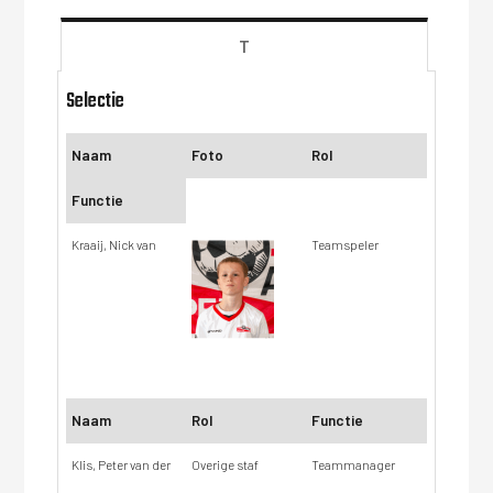
T
Selectie
Naam
Foto
Rol
Functie
Kraaij, Nick van
Teamspeler
Naam
Rol
Functie
Klis, Peter van der
Overige staf
Teammanager